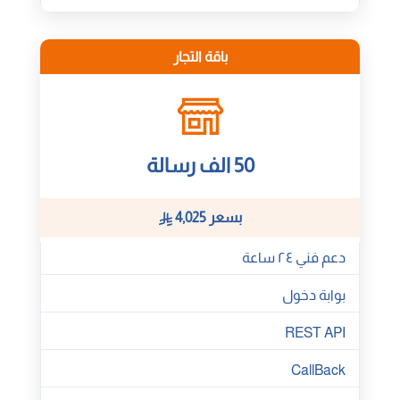
باقة التجار
50 الف رسالة
بسعر 4,025
دعم فني ٢٤ ساعة
بوابة دخول
REST API
CallBack