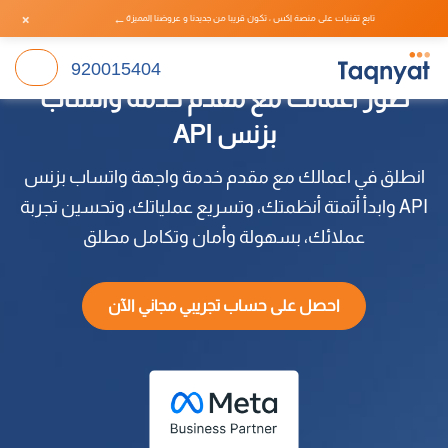
×
←
تابع تقنيات على منصة اكس ، تكون قريبا من جديدنا و عروضنا المميزة
920015404
طور أعمالك مع مقدم خدمة واتساب
بزنس API
انطلق في اعمالك مع مقدم خدمة واجهة واتساب بزنس
API وابدأ أتمتة أنظمتك، وتسريع عملياتك، وتحسين تجربة
عملائك، بسهولة وأمان وتكامل مطلق
احصل على حساب تجريبي مجاني الآن