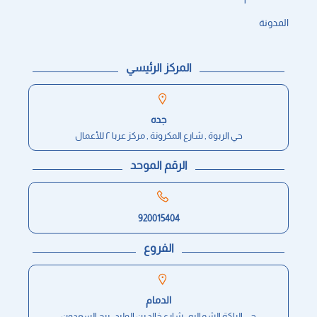
المدونة
المركز الرئيسي
جده
حي الربوة , شارع المكرونة , مركز عربا ٢ للأعمال
الرقم الموحد
920015404
الفروع
الدمام
حي الراكة الشماليه , شارع خالد بن الوليد , برج السعدون